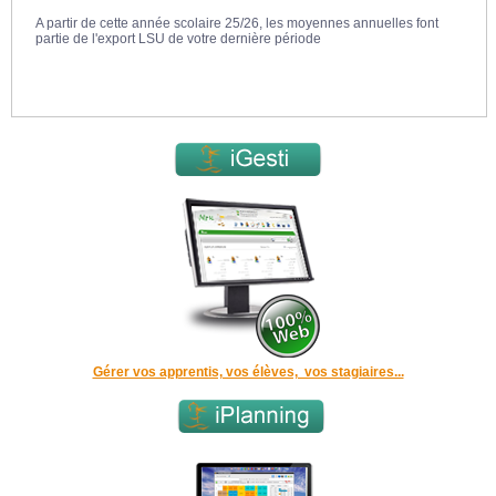
Les impressions personnalisées font peau neuve sur iMFR/iGesti
A partir de cette année scolaire 25/26, les moyennes annuelles font
Tout savoir sur iMFR/iGesti et la Facturation Électronique
partie de l'export LSU de votre dernière période
Gérer vos apprentis, vos élèves, vos stagiaires...